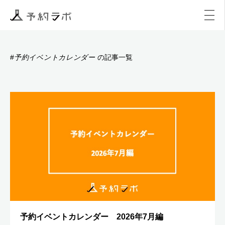
マーケティング
イベント
アクティビティ
購入
予約イベントカレンダー
#
の記事一覧
予約イベントカレンダー 2026年7月編