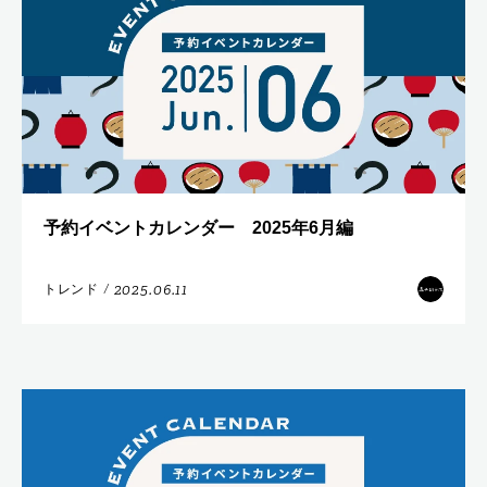
予約イベントカレンダー 2025年6月編
2025.06.11
トレンド
/