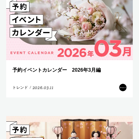
予約イベントカレンダー 2026年3月編
2026.03.11
トレンド
/