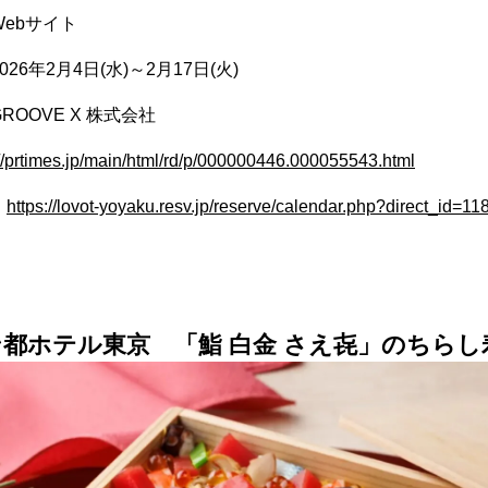
ebサイト
26年2月4日(水)～2月17日(火)
ROOVE X 株式会社
://prtimes.jp/main/html/rd/p/000000446.000055543.html
：
https://lovot-yoyaku.resv.jp/reserve/calendar.php?direct_id=11
都ホテル東京 「鮨 白金 さえ㐂」のちらし