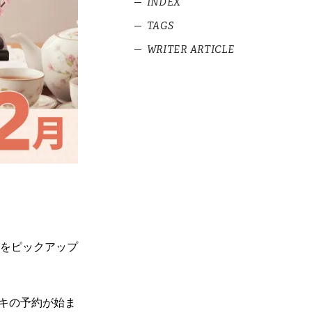
INDEX
TAGS
1
2月1日
WRITER ARTICLE
1.1
ABCクッキングスタジオ
#キャンペーン
「映画ドラえもん 新・のび太
の海底鬼岩城」の公開記念、3
予約イベントカ
#予約イベントカレンダー
月・4月料理教室1dayレッスン
レンダー
#事前注文
2026年7月編
2
2月2日
予約イベントカ
レンダー
2.1
日本橋三越本店 LOVOT
2026年6月編
POP UP ストア
予約イベントカ
2.2
シェラトン都ホテル東京
レンダー
「鮨 白金 さえ㐂」のちらし寿
司
2026年5月編
2.3
リーガロイヤルホテル大
予約イベントカ
阪 いちごスイーツ＆ランチビ
レンダー
をピックアップ
ュッフェ
2026年4月編
2.4
インターコンチネンタル札
予約イベントカ
幌 新ランチメニュー
レンダー
ーキの予約が始ま
2026年3月編