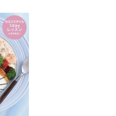
5
2月12日
5.1
月桂冠 「月桂冠 酒蔵まつ
り」
6
2月16日
6.1
楽彩 柑橘ソムリエの「せ
とか・はるか」
6.2
ココプニーニ ショコラコ
レクション
7
2月17日
7.1
日比谷花壇 母の日ギフト
7.2
東京ウォータウェイズ 目
黒川お花見クルーズ
7.3
ロイヤルパインズホテル浦
和 ひなまつりケーキ