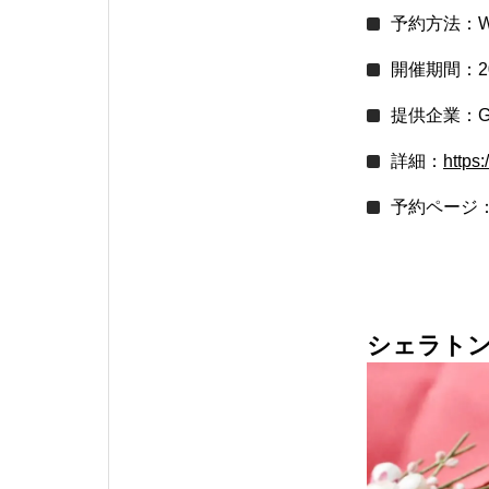
予約方法：W
開催期間：20
提供企業：G
詳細：
https
予約ページ
シェラトン