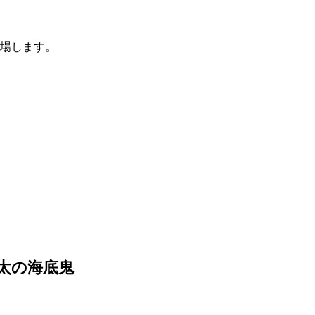
3
2月3日
3.1
ゆず庵 「歓送迎会食べ飲
み放題プラン」
場します。
3.2
ホテル金沢 アフタヌーン
ティー 金鼓〈KONKU〉
「Aromatic Spring」
4
2月4日
4.1
ザ・カハラ・ホテル＆リゾ
ート 横浜 ホワイトデー限定
ケーキ「Charlotte Fraise
Vanille」
4.2
ホテルメトロポリタン 川
崎 アフタヌーンティー
「Breath of Colors Afternoon
Tea 〜彩りの息吹〜」
太の海底鬼
4.3
サンシャインシティプリン
スホテル 「ストロベリー＆ホ
ワイトショコラスイーツブッフ
ェ」