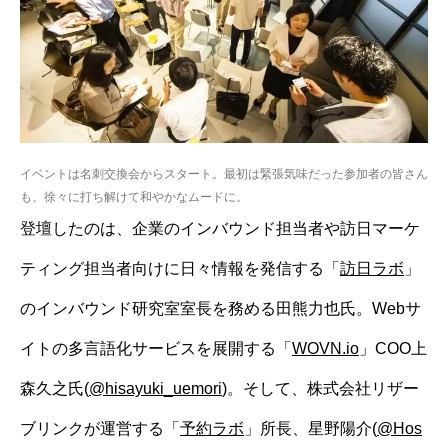
イベントは名刺交換会からスタート。最初は緊張気味だった参加者の皆さん
も、徐々に打ち解けて和やかなムードに。
登壇したのは、企業のインバウンド担当者や訪日マーケ
ティング担当者向けに日々情報を発信する「
訪日ラボ
」
のインバウンド研究室室長を務める田熊力也氏。Webサ
イトの多言語化サービスを展開する「
WOVN.io
」COO上
森久之氏(
@hisayuki_uemori
)。そして、株式会社リザー
ブリンクが運営する「
予約ラボ
」所長、星野陽介(
@Hos