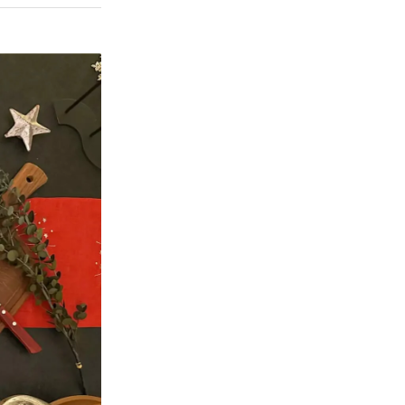
6
11月16日
6.1
ビューティーコネクション
銀座 「いちごのフルコース」
「いちごのホールケーキ」
6.2
SAKImoto bakery 「スイ
ートハニーショコラ食パン」
6.3
キンプトン新宿東京 映画
「ハッピーニューイヤー」コラ
ボレーション宿泊プラン
7
11月17日
7.1
UN GRAIN 「プティ ノエ
ル 2022」
7.2
ホテル椿山荘東京 「スト
ロベリー＆チョコレートアフタ
ヌーンティー」