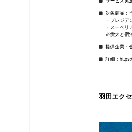
サービス実施期
対象商品：
・プレジデン
・スーペリア
※愛犬と宿泊
提供企業：
詳細：
https
羽田エク