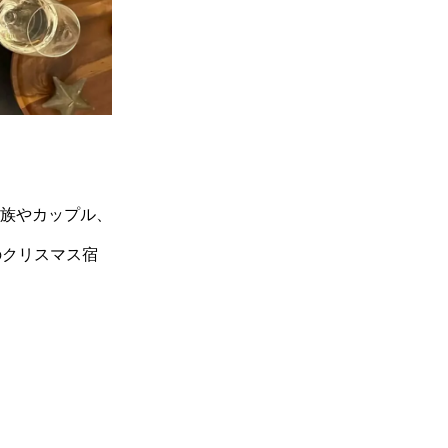
8
11月18日
8.1
シェラトン都ホテル大阪
「干支スイーツ～卯～」
9
11月22日
9.1
クリスピー・クリーム･ド
ーナツ 「クリスピー・クリー
ム・ドーナツ 福袋 2023」
族やカップル、
10
11月24日
のクリスマス宿
10.1
天丼てんや 年越し天ぷ
ら