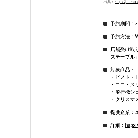
出典：
https://prtim
予約期間：20
予約方法：W
店舗受け取り
ズテーブル
対象商品：
・ピスト・ド
・ココ・スリ
・飛行機シュー
・クリスマス
提供企業：
詳細：
https