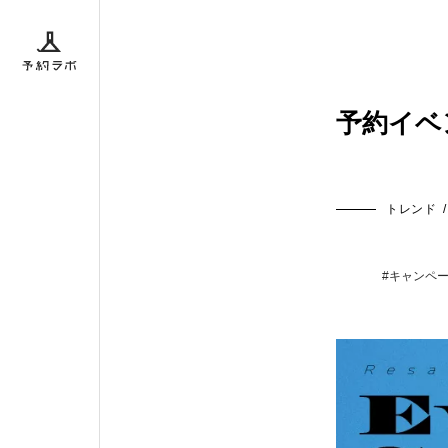
ボとは
予約イベ
トレンド
/
ダー
BACK
#キャンペ