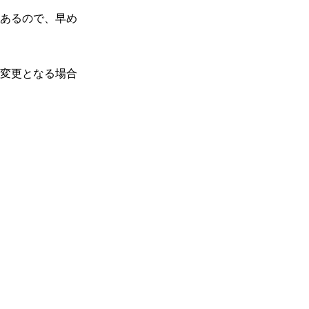
ロースタリー東京 2022
あるので、早め
HOLIDAY STARTERS
3.2
DOLCE FELICE クリスマ
スケーキ
変更となる場合
4
11月７日
4.1
ホテル日航つくば 新春 お
正月ファミリーランチ＆ディナ
ー
5
11月15日
5.1
丸山珈琲 福豆袋2023
5.2
Royal Garden Cafe クリ
スマスディナー
5.3
UCC上島珈琲 2023年珈琲
福袋
5.4
アップスター クリスマス
アフタヌーンティーバス