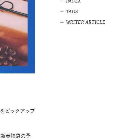
INDEX
TAGS
1
11月1日
WRITER ARTICLE
1.1
あさま空山望 クリスマス
#キャンペーン
宿泊プラン
予約イベントカ
#予約イベントカレンダー
1.2
羽田エクセルホテル東急
レンダー
クリスマスケーキ
#事前注文
2026年7月編
1.3
シェラトン・グランデ・ト
予約イベントカ
ーキョーベイ・ホテル クリス
レンダー
マスケーキ
2026年6月編
1.4
ゆず庵 七五三のお祝い
「贅沢茶碗蒸し付きコース」
予約イベントカ
レンダー
2026年5月編
2
11月2日
予約イベントカ
2.1
ケンタッキーフライドチキ
レンダー
をピックアップ
ン クリスマスメニュー
2026年4月編
予約イベントカ
3
11月4日
レンダー
。新春福袋の予
2026年3月編
3.1
スターバックス リザーブ