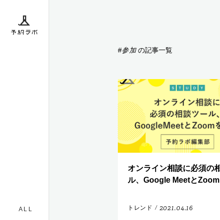
ボとは
参加
#
の記事一覧
ダー
オンライン相談に必須の
ル、Google MeetとZo
2021.04.16
トレンド
/
ALL