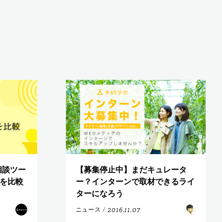
相談ツー
【募集停止中】まだキュレータ
omを比較
ー？インターンで取材できるライ
ターになろう
2016.11.07
ニュース
/