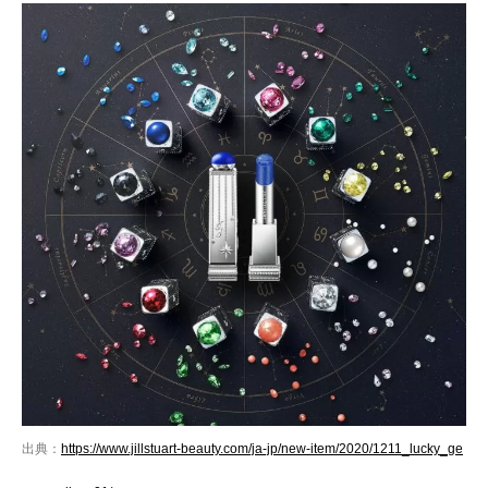
出典：
https://www.jillstuart-beauty.com/ja-jp/new-item/2020/1211_lucky_ge