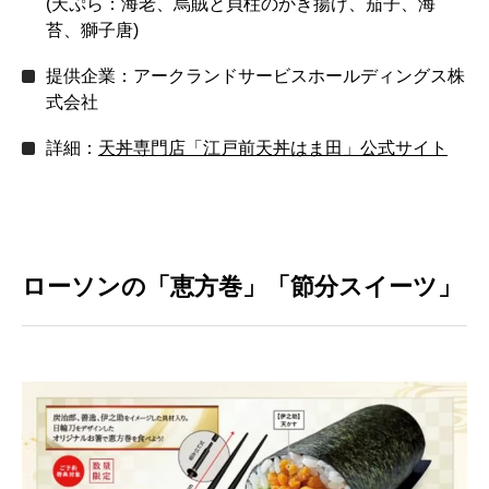
(天ぷら：海老、烏賊と貝柱のかき揚げ、茄子、海
苔、獅子唐)
提供企業：アークランドサービスホールディングス株
式会社
詳細：
天丼専門店「江戸前天丼はま田」公式サイト
ローソンの「恵方巻」「節分スイーツ」