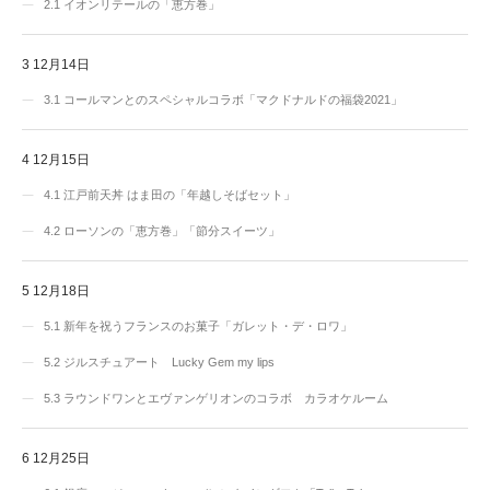
2.1
イオンリテールの「恵方巻」
3
12月14日
3.1
コールマンとのスペシャルコラボ「マクドナルドの福袋2021」
4
12月15日
4.1
江戸前天丼 はま田の「年越しそばセット」
4.2
ローソンの「恵方巻」「節分スイーツ」
5
12月18日
5.1
新年を祝うフランスのお菓子「ガレット・デ・ロワ」
5.2
ジルスチュアート Lucky Gem my lips
5.3
ラウンドワンとエヴァンゲリオンのコラボ カラオケルーム
6
12月25日