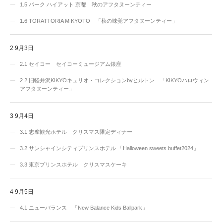
1.5
パーク ハイアット 京都 秋のアフタヌーンティー
1.6
TORATTORIA M KYOTO 「秋の味覚アフタヌーンティー」
2
9月3日
2.1
セイコー セイコーミュージアム銀座
2.2
旧軽井沢KIKYOキュリオ・コレクションbyヒルトン 「KIKYOハロウィン
アフタヌーンティー」
3
9月4日
3.1
志摩観光ホテル クリスマス限定ディナー
3.2
サンシャインシティプリンスホテル 「Halloween sweets buffet2024」
3.3
東京プリンスホテル クリスマスケーキ
4
9月5日
4.1
ニューバランス 「New Balance Kids Ballpark」