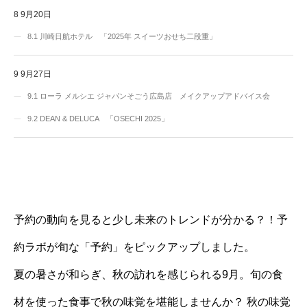
8
9月20日
8.1
川崎日航ホテル 「2025年 スイーツおせち二段重」
9
9月27日
9.1
ローラ メルシエ ジャパンそごう広島店 メイクアップアドバイス会
9.2
DEAN & DELUCA 「OSECHI 2025」
予約の動向を見ると少し未来のトレンドが分かる？！予
約ラボが旬な「予約」をピックアップしました。
夏の暑さが和らぎ、秋の訪れを感じられる9月。旬の食
材を使った食事で秋の味覚を堪能しませんか？ 秋の味覚