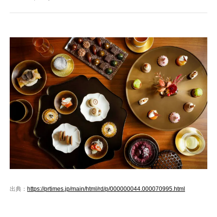
出典：
https://prtimes.jp/main/html/rd/p/000000044.000070995.html