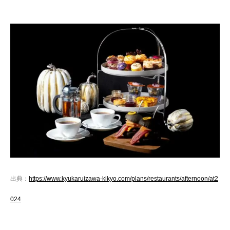
出典：
https://www.kyukaruizawa-kikyo.com/plans/restaurants/afternoon/at2
024