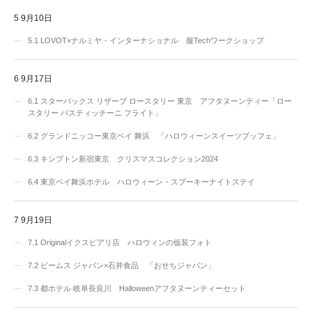
5
9月10日
5.1
LOVOT×ナルミヤ・インターナショナル 服Techワークショップ
6
9月17日
6.1
スターバックス リザーブ ロースタリー 東京 アフタヌーンティー「ロー
スタリー パスティッチーニ フライト」
6.2
グランドニッコー東京ベイ 舞浜 「ハロウィーンスイーツブッフェ」
6.3
キンプトン新宿東京 クリスマスコレクション2024
6.4
東京ベイ舞浜ホテル ハロウィーン・スプーキーナイトステイ
7
9月19日
7.1
Originalイクスピアリ店 ハロウィンの仮装フォト
7.2
ビームス ジャパン×石井食品 「おせちジャパン」
7.3
都ホテル 岐阜長良川 Halloweenアフタヌーンティーセット