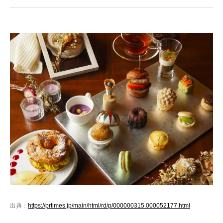
出典：
https://prtimes.jp/main/html/rd/p/000000315.000052177.html