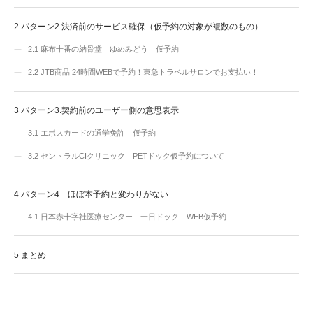
2
パターン2.決済前のサービス確保（仮予約の対象が複数のもの）
2.1
麻布十番の納骨堂 ゆめみどう 仮予約
2.2
JTB商品 24時間WEBで予約！東急トラベルサロンでお支払い！
3
パターン3.契約前のユーザー側の意思表示
3.1
エポスカードの通学免許 仮予約
3.2
セントラルCIクリニック PETドック仮予約について
4
パターン4 ほぼ本予約と変わりがない
4.1
日本赤十字社医療センター 一日ドック WEB仮予約
5
まとめ