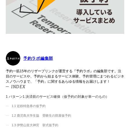
予約ラボ編集部
予約一筋15年のリザーブリンクが運営する『予約ラボ』の編集部です。注
目のサービスや、予約から始まるサービス体験、予約管理にまつわるビジネ
スノウハウまで、「予約」に関するあらゆる情報をお届けします！
INDEX
1
パターン1.決済前のサービス確保（仮予約の対象が単一のもの）
1.1
近鉄特急券の仮予約
1.2
鹿児島大学生協 受験生の部屋仮予約
1.3
伊勢山皇大神宮 挙式仮予約