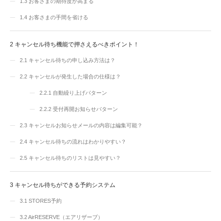
1.3
お客さまの期待度が高まる
1.4
お客さまの手間を省ける
2
キャンセル待ち機能で押さえるべきポイント！
2.1
キャンセル待ちの申し込み方法は？
2.2
キャンセルが発生した場合の仕様は？
2.2.1
自動繰り上げパターン
2.2.2
受付再開お知らせパターン
2.3
キャンセルお知らせメールの内容は編集可能？
2.4
キャンセル待ちの流れはわかりやすい？
2.5
キャンセル待ちのリストは見やすい？
3
キャンセル待ちができる予約システム
3.1
STORES予約
3.2
AirRESERVE（エアリザーブ）