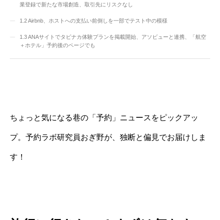
業登録で新たな市場創造、取引先にリスクなし
1.2
Airbnb、ホストへの支払い前倒しを一部でテスト中の模様
1.3
ANAサイトでタビナカ体験プランを掲載開始、アソビューと連携、「航空
＋ホテル」予約後のページでも
ちょっと気になる巷の「予約」ニュースをピックアッ
プ。予約ラボ研究員おぎ野が、独断と偏見でお届けしま
す！