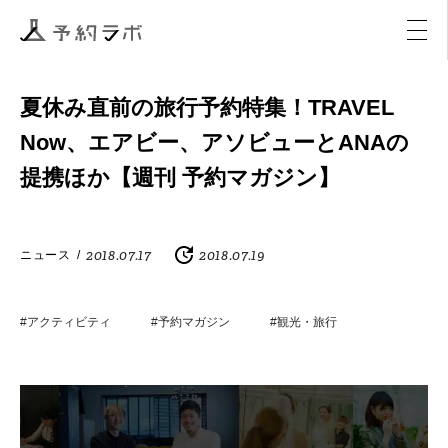
マーケティング
イベント
アクティビティ
購入
夏休み直前の旅行予約特集！TRAVEL
Now、エアビー、アソビューとANAの
提携ほか【週刊 予約マガジン】
2018.07.17
2018.07.19
ニュース
/
#アクティビティ
#予約マガジン
#観光・旅行