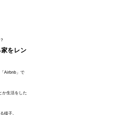
か？
る家をレン
irbnb」で
とか生活をした
る様子。