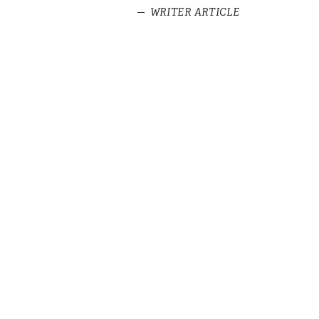
WRITER ARTICLE
1.1
予約の向う先
#ホテル・旅館・宿泊
1日の来場者数
や種別を予約デ
ータからエクセ
ルで集計する方
法
予約は未来の約
束～ビジネスを
成功させる理想
の予約とは～
（後編）
予約は未来の約
束～ビジネスを
成功させる理想
の予約とは～
（前編）
食のシェア
MEET UP!
「Drink Meet
Up with