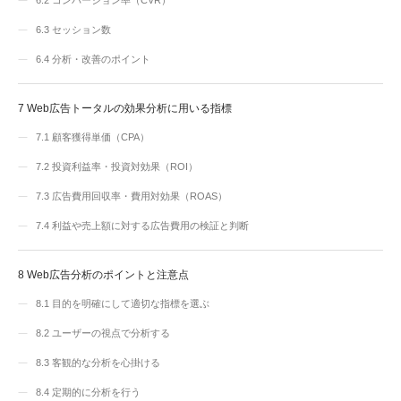
6.3
セッション数
6.4
分析・改善のポイント
7
Web広告トータルの効果分析に用いる指標
7.1
顧客獲得単価（CPA）
7.2
投資利益率・投資対効果（ROI）
7.3
広告費用回収率・費用対効果（ROAS）
7.4
利益や売上額に対する広告費用の検証と判断
8
Web広告分析のポイントと注意点
8.1
目的を明確にして適切な指標を選ぶ
8.2
ユーザーの視点で分析する
8.3
客観的な分析を心掛ける
8.4
定期的に分析を行う