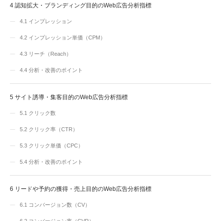
4
認知拡大・ブランディング目的のWeb広告分析指標
4.1
インプレッション
4.2
インプレッション単価（CPM）
4.3
リーチ（Reach）
4.4
分析・改善のポイント
5
サイト誘導・集客目的のWeb広告分析指標
5.1
クリック数
5.2
クリック率（CTR）
5.3
クリック単価（CPC）
5.4
分析・改善のポイント
6
リードや予約の獲得・売上目的のWeb広告分析指標
6.1
コンバージョン数（CV）
6.2
コンバージョン率（CVR）