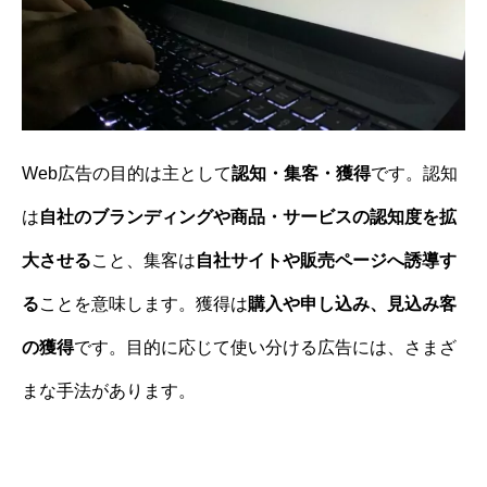
Web広告の目的は主として
認知・集客・獲得
です。認知
は
自社のブランディングや商品・サービスの認知度を拡
大させる
こと、集客は
自社サイトや販売ページへ誘導す
る
ことを意味します。獲得は
購入や申し込み、見込み客
の獲得
です。目的に応じて使い分ける広告には、さまざ
まな手法があります。