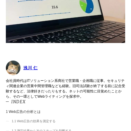
浅川 仁
会社員時代はITソリューション系商社で営業職・企画職に従事。セキュリテ
ィ関連企業の営業中間管理職なども経験。旧司法試験が終了する前に記念受
験するなど、法律好きだったりもする。ネットの可能性に目覚めたことか
ら、その一環としてWebライティングを探求中。
INDEX
1
Web広告の分析とは
1.1
Web広告の効果を測定する
1.2
測定結果から次のステップを判断する