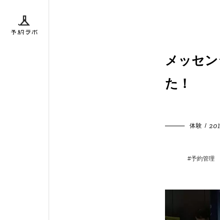
ボとは
メッセン
た！
ダー
BACK
201
体験
/
#予約管理