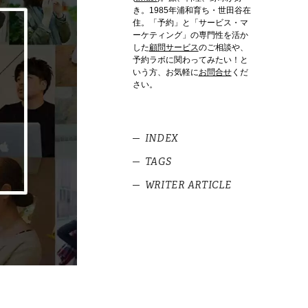
き。1985年浦和育ち・世田谷在
住。「予約」と「サービス・マ
ーケティング」の専門性を活か
した
顧問サービス
のご相談や、
予約ラボに関わってみたい！と
いう方、お気軽に
お問合せ
くだ
さい。
INDEX
TAGS
1
行きたいビストロの空席状況
が知りたい。
WRITER ARTICLE
#予約管理
クリニックの
2
#飲食
メッセンジャーアプリで空席
『待ち時間革
状況を伺う。
命』から考え
る、予約とサー
ビスオペレーシ
3
メッセンジャー予約の心地よ
ョン
さ。
メッセンジャー