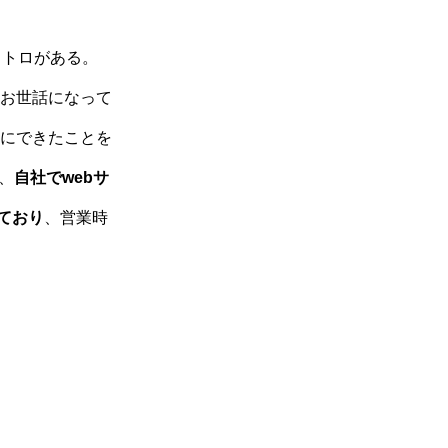
4
お店に合った予約方法を。
アプリで小さな
ビストロを予約
してみた！
ストロがある。
４Pでは不十
分？「サービ
お世話になって
ス」を売るため
の７Pとは？
にできたことを
無形商材/サー
、
自社でwebサ
ビスを売るため
には、まず5つ
ており
、営業時
の「サービスの
特性」を押さえ
たい。
【予約が専門の
顧問サービス】
予約やサービス
マーケティング
の相談パートナ
ーになります。