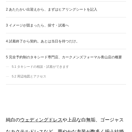
2
あたたかい出迎えから、まずはヒアリングシートを記入
3
イメージが固まったら、採寸・試着へ
4
試着終了から契約。あとは当日を待つだけ。
5
完全予約制のタキシード専門店、カークメンズフォーマル青山店の概要
5.1
タキシードの相談・試着ができます
5.2
周辺地図とアクセス
純白の
ウェディングドレス
や上品な白無垢、ゴージャス
なカクテルドレスなど、華やかな衣装が数多く揃う結婚