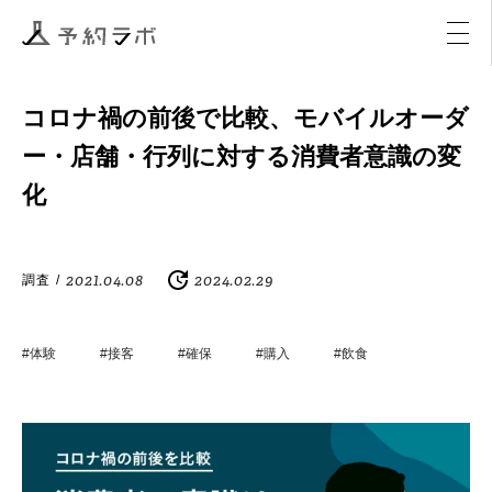
マーケティング
イベント
アクティビティ
購入
コロナ禍の前後で比較、モバイルオーダ
ー・店舗・行列に対する消費者意識の変
化
2021.04.08
2024.02.29
調査
/
#体験
#接客
#確保
#購入
#飲食