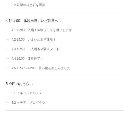
3.2
希望の枠と石を選択
4
14：00 体験当日。いざ渋谷へ！
4.1
15:00 入場！体験ブースを目指します
4.2
15:30 いよいよ石留体験！
4.3
15:50 二人目も体験スタート！
4.4
16:30 体験終了！
4.5
16:30～18:00 買い物を楽しみました
5
今回のおさらい
5.1
ミネラルマルシェ
5.2
イデア・プロダクツ