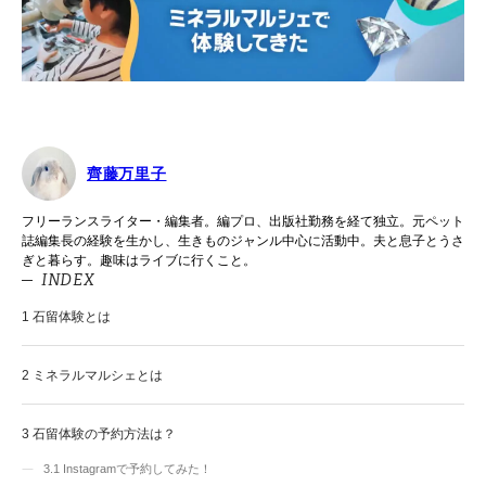
齊藤万里子
フリーランスライター・編集者。編プロ、出版社勤務を経て独立。元ペット
誌編集長の経験を生かし、生きものジャンル中心に活動中。夫と息子とうさ
ぎと暮らす。趣味はライブに行くこと。
INDEX
1
石留体験とは
2
ミネラルマルシェとは
3
石留体験の予約方法は？
3.1
Instagramで予約してみた！