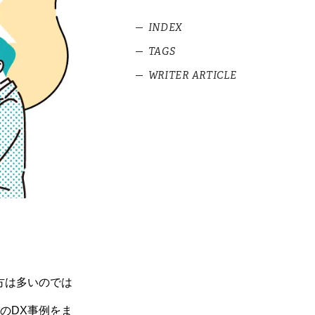
INDEX
TAGS
1
保険業界のDXとは
WRITER ARTICLE
1.1
保険業界の予約にはDXを活
#DX事例
用できる
工場見学の予約
#予約システム活用
システムの選び
#業務効率化
2
方や導入メリッ
保険業界の予約に特化したDX
事例7選
ト、必要な機能
を紹介
2.1
イオンのほけん相談：カレ
ンダーから予約日を選択
イベントをオン
ライン決済する
2.2
保険市場：コンサルタント
方法や導入時の
を指名して予約
ポイントを紹介
2.3
明治安田生命：コールバッ
複数拠点の予約
ク予約で待機時間を短縮
管理を実現させ
2.4
保険テラス：エリアと相談
る4つのポイン
したいスタッフの2通りの予約
トや成功事例を
方は多いのでは
が可能
紹介
のDX事例をま
2.5
楽天生命保険：かんたん予