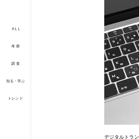
ALL
考察
調査
知る・学ぶ
トレンド
デジタルトラン