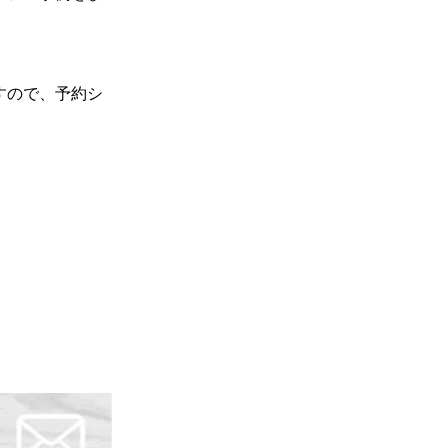
需要予測に必要
約で顧客の手間を軽減
な10のデータ
と精度を上げる
2.6
三井住友銀行：ウェブサイ
ための方法
トからの予約・変更が可能
すので、予約シ
2.7
保険クリニック：近くの店
BOPIS（ボピ
舗を探して予約ができる
ス）とは？ メ
リットや注目さ
れている理由を
3
保険業界で予約システムを活
解説
用しDXを成功させるときのポイ
ント
3.1
予約に関する現状の課題を
明確にする
3.2
他社と差別化できることを
検討する
3.3
保険業界への予約システム
導入のポイント
4
保険業界は予約システムでDX
を推進する