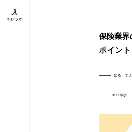
ボとは
保険業界
ポイント
ダー
BACK
知る・学
#DX事例