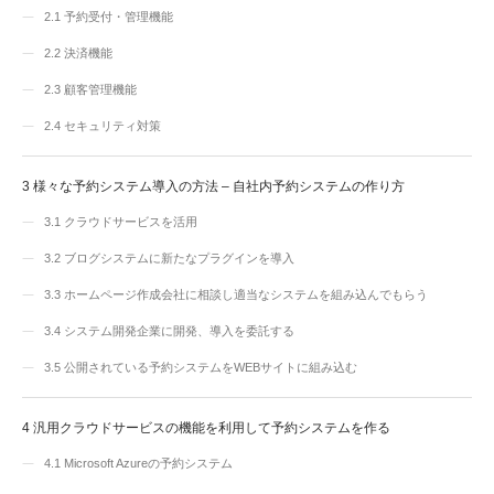
2.1
予約受付・管理機能
2.2
決済機能
2.3
顧客管理機能
2.4
セキュリティ対策
3
様々な予約システム導入の方法 – 自社内予約システムの作り方
3.1
クラウドサービスを活用
3.2
ブログシステムに新たなプラグインを導入
3.3
ホームページ作成会社に相談し適当なシステムを組み込んでもらう
3.4
システム開発企業に開発、導入を委託する
3.5
公開されている予約システムをWEBサイトに組み込む
4
汎用クラウドサービスの機能を利用して予約システムを作る
4.1
Microsoft Azureの予約システム