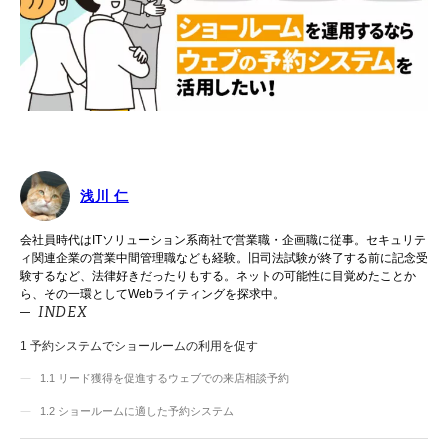
浅川 仁
会社員時代はITソリューション系商社で営業職・企画職に従事。セキュリテ
ィ関連企業の営業中間管理職なども経験。旧司法試験が終了する前に記念受
験するなど、法律好きだったりもする。ネットの可能性に目覚めたことか
ら、その一環としてWebライティングを探求中。
INDEX
1
予約システムでショールームの利用を促す
1.1
リード獲得を促進するウェブでの来店相談予約
1.2
ショールームに適した予約システム