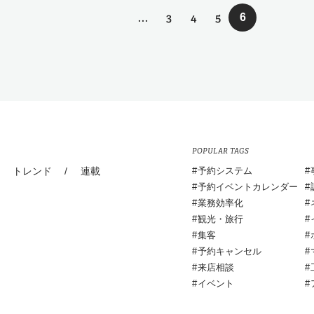
...
3
4
5
6
POPULAR TAGS
トレンド
/
連載
予約システム
予約イベントカレンダー
業務効率化
観光・旅行
集客
予約キャンセル
来店相談
イベント