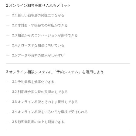
2
オンライン相談を取り入れるメリット
2.1
新しい顧客層の発掘につながる
2.2
非対面・非接触での対応ができる
2.3
相談からのコンバージョンが期待できる
2.4
クローズドな相談に向いている
2.5
データや資料の提示がしやすい
3
オンライン相談システムに「予約システム」を活用しよう
3.1
予約業務を効率化できる
3.2
利用機会損失時の穴埋めもできる
3.3
オンライン相談とそのまま接続もできる
3.4
オンライン相談をいろいろな環境で受けられる
3.5
顧客満足度の向上も期待できる