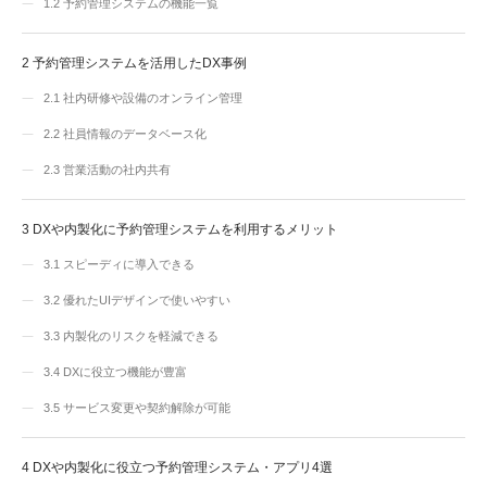
1.2
予約管理システムの機能一覧
2
予約管理システムを活用したDX事例
2.1
社内研修や設備のオンライン管理
2.2
社員情報のデータベース化
2.3
営業活動の社内共有
3
DXや内製化に予約管理システムを利用するメリット
3.1
スピーディに導入できる
3.2
優れたUIデザインで使いやすい
3.3
内製化のリスクを軽減できる
3.4
DXに役立つ機能が豊富
3.5
サービス変更や契約解除が可能
4
DXや内製化に役立つ予約管理システム・アプリ4選