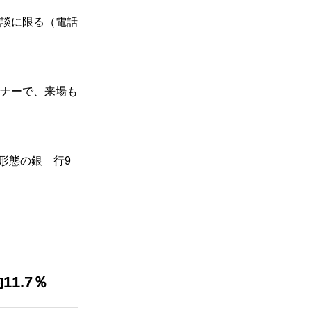
談に限る（電話
ナーで、来場も
形態の銀 行9
1.7％