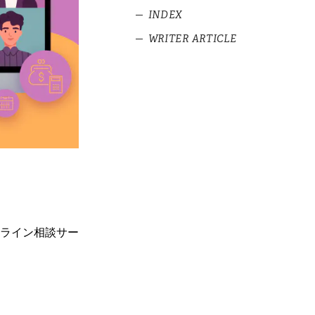
INDEX
WRITER ARTICLE
1
調査方法概要
1.1
オンライン相談サービスを
製造業の工場見
実施している銀行は全体の約
学実施調査
11.7％
～常設見学型施
設の約8割は予
1.2
オンラインセミナー実施
約制を導入～
（していた）している銀行は全
体の69.5％
食品製造会社の
工場見学の予約
についての調査
電気機器メーカ
ーショールーム
の来店予約調査
ライン相談サー
眼鏡店の来店予
約調査～メガネ
チェーンの半数
以上が来店予約
を受付～