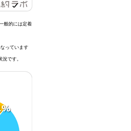
だ一般的には定着
となっています
状況です。