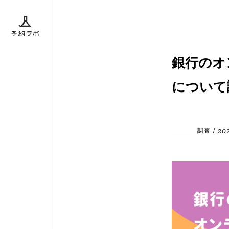
ボとは
銀行のオ
について
ダー
BACK
202
調査
/