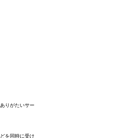
建築資材・住宅
設備ショールー
ムの来店予約に
ついて
～ショールーム
のあるメーカー
のうち6割超は
予約制を導入～
ありがたいサー
どを同時に受け