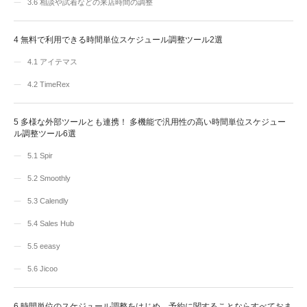
3.6
相談や試着などの来店時間の調整
4
無料で利用できる時間単位スケジュール調整ツール2選
4.1
アイテマス
4.2
TimeRex
5
多様な外部ツールとも連携！ 多機能で汎用性の高い時間単位スケジュー
ル調整ツール6選
5.1
Spir
5.2
Smoothly
5.3
Calendly
5.4
Sales Hub
5.5
eeasy
5.6
Jicoo
6
時間単位のスケジュール調整をはじめ、予約に関することならすべておま