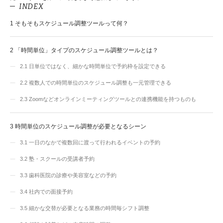
INDEX
1
そもそもスケジュール調整ツールって何？
2
「時間単位」タイプのスケジュール調整ツールとは？
2.1
日単位ではなく、細かな時間単位で予約枠を設定できる
2.2
複数人での時間単位のスケジュール調整も一元管理できる
2.3
Zoomなどオンラインミーティングツールとの連携機能を持つものも
3
時間単位のスケジュール調整が必要となるシーン
3.1
一日のなかで複数回に渡って行われるイベントの予約
3.2
塾・スクールの受講者予約
3.3
歯科医院の診療や美容室などの予約
3.4
社内での面接予約
3.5
細かな交替が必要となる業務の時間毎シフト調整